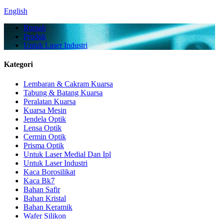
English
Rumah
Produk
Untuk Laser Industri
Kategori
Lembaran & Cakram Kuarsa
Tabung & Batang Kuarsa
Peralatan Kuarsa
Kuarsa Mesin
Jendela Optik
Lensa Optik
Cermin Optik
Prisma Optik
Untuk Laser Medial Dan Ipl
Untuk Laser Industri
Kaca Borosilikat
Kaca Bk7
Bahan Safir
Bahan Kristal
Bahan Keramik
Wafer Silikon