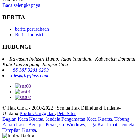
Baca selengkapnya
BERITA
berita perusahaan
Berita Industri
HUBUNGI
Kawasan Industri Hump, Jalan Yuandong, Kabupaten Donghai,
Kota Lianyungang, Jiangsu Cina
+86 167 3201 0299
sales@lzyglass.com
© Hak Cipta - 2010-2022 : Semua Hak Dilindungi Undang-
Undang.
Produk Unggulan
,
Peta Situs
Bagian Kaca Kuarsa
,
Jendela Pengamatan Kaca Kuarsa
,
Tabung
Aliran Laser Berlapis Perak
,
Ge Windows
,
Tiga Kali Lipat
,
Jendela
Tampilan Kuarsa
,