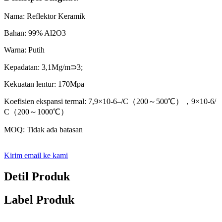
Nama: Reflektor Keramik
Bahan: 99% Al2O3
Warna: Putih
Kepadatan: 3,1Mg/m⊃3;
Kekuatan lentur: 170Mpa
Koefisien ekspansi termal: 7,9×10-6–/С（200～500℃），9×10-6/
С（200～1000℃）
MOQ: Tidak ada batasan
Kirim email ke kami
Detil Produk
Label Produk